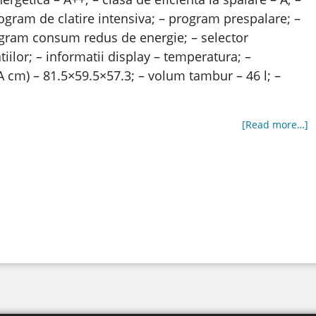
program de clatire intensiva; – program prespalare; –
gram consum redus de energie; – selector
iilor; – informatii display – temperatura; –
A cm) – 81.5×59.5×57.3; – volum tambur – 46 l; –
[Read more…]