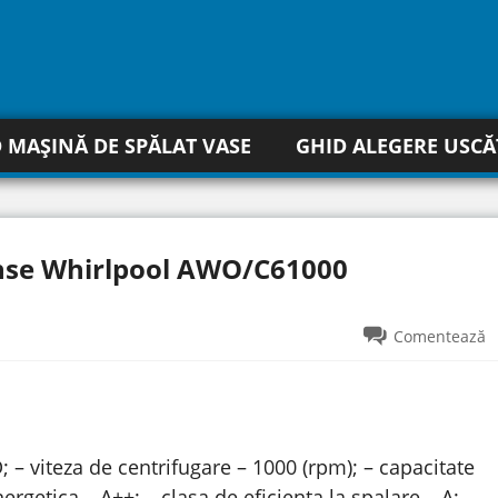
 MAȘINĂ DE SPĂLAT VASE
GHID ALEGERE USC
ense Whirlpool AWO/C61000
Comentează
CD; – viteza de centrifugare – 1000 (rpm); – capacitate
ergetica – A++; – clasa de eficienta la spalare – A; –