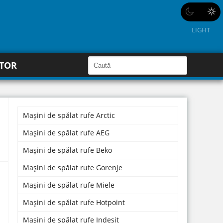
LIGHT
C
ĂTOR
a
C
a
u
u
t
ă
t
î
n
Mașini de spălat rufe Arctic
ă
S
i
î
Mașini de spălat rufe AEG
t
e
n
Mașini de spălat rufe Beko
s
Mașini de spălat rufe Gorenje
i
Mașini de spălat rufe Miele
t
e
Mașini de spălat rufe Hotpoint
Mașini de spălat rufe Indesit