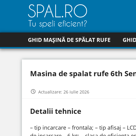
GHID MAȘINĂ DE SPĂLAT RUFE
GHID
Masina de spalat rufe 6th S
Actualizare: 26 iulie 2026
Detalii tehnice
– tip incarcare – frontala; – tip afisaj – L
de incarcare – 6 kg; – clasa de eficienta en