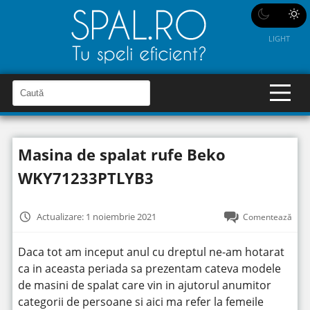
LIGHT
C
a
C
a
u
u
t
t
ă
Masina de spalat rufe Beko
î
ă
n
S
î
WKY71233PTLYB3
i
t
n
e
s
Actualizare: 1 noiembrie 2021
Comentează
i
t
Daca tot am inceput anul cu dreptul ne-am hotarat
e
ca in aceasta periada sa prezentam cateva modele
de masini de spalat care vin in ajutorul anumitor
categorii de persoane si aici ma refer la femeile