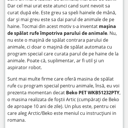
Dar cel mai urat este atunci cand sunt nevoit sa
curat după ele. Este greu sa speli hainele de mână,
dar și mai greu este sa dai parul de animale de pe
haine. Tocmai din acest motiv s-a inventat
mașina
de spălat rufe împotriva parului de animale
. Nu,
nu este o mașină de spălat contrara parului de
animale, ci doar o mașină de spălat automata cu
program special care curata parul de pe haine de la
animale. Poate că, suplimentar, ar fi util și un
aspirator robot.
Sunt mai multe firme care oferă masina de spălat
rufe cu program special pentru animale, însă, eu voi
prezenta momentan decat
Beko PET WKB51232PTY
,
o masina realizata de foștii Artic (cumpărați de Beko
de aproape 10 ani de zile). Un plus este, pentru cei
care aleg Arctic/Beko este meniul cu instrucțiuni in
romana.