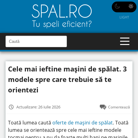
LIGHT
C
a
C
a
u
u
t
t
ă
Cele mai ieftine mașini de spălat. 3
î
ă
n
S
î
modele spre care trebuie să te
i
t
n
e
orientezi
s
i
Actualizare: 26 iulie 2026
Comentează
t
e
Toată lumea caută
oferte de mașini de spălat
. Toată
lumea se orientează spre cele mai ieftine modele
tocmai pentru a nu da foarte mulți bani pe mașinile