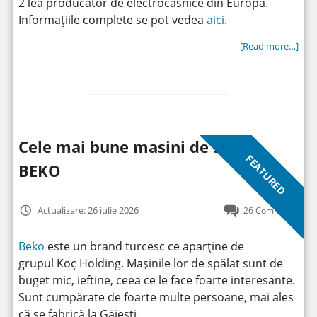
2 lea producător de electrocasnice din Europa.
Informațiile complete se pot vedea
aici
.
[Read more…]
Cele mai bune masini de spalat
FEATURED
BEKO
Actualizare: 26 iulie 2026
26 Comments
Beko
este un brand turcesc ce aparține de
grupul Koç Holding. Mașinile lor de spălat sunt de
buget mic, ieftine, ceea ce le face foarte interesante.
Sunt cumpărate de foarte multe persoane, mai ales
că se fabrică la Găiești.