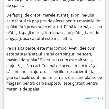
de spălat.
De fapt și de drept, marele avantaj al online-ului
este faptul că poți prinde oferte pentru mașinile de
spălat fără prea multe eforturi. Până la urmă, aici nu
plătești spații mari și luminoase, nu plătești zeci de
angajați, așa că totul este mai ieftin.
Pe de altă parte, este mai comod. Aveți idee cum
este să stai la etajul 1 și să cari singur, pe scări,
mașina de spălat? Eh, eu știu cum este să stai și la
etajul 3 și să o cari. Tocmai de aceea m-am învățat
să comand cu ajutorul serviciilor de curierat. Da,
știu că taxele sunt mult mai mari, dar sunt plătite de
magazin pentru că transportul este gratuit pentru
mașinile de spălat.
[Read more…]