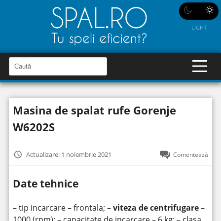
LIGHT
C
a
C
a
u
u
t
t
ă
Masina de spalat rufe Gorenje
î
ă
n
S
î
W6202S
i
t
n
e
s
Actualizare: 1 noiembrie 2021
Comentează
i
t
Date tehnice
e
– tip incarcare – frontala; –
viteza de centrifugare
–
1000 (rpm); – capacitate de incarcare – 6 kg; – clasa