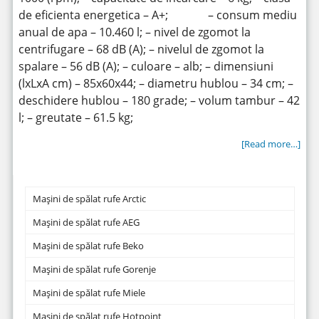
de eficienta energetica – A+; – consum mediu
anual de apa – 10.460 l; – nivel de zgomot la
centrifugare – 68 dB (A); – nivelul de zgomot la
spalare – 56 dB (A); – culoare – alb; – dimensiuni
(lxLxA cm) – 85x60x44; – diametru hublou – 34 cm; –
deschidere hublou – 180 grade; – volum tambur – 42
l; – greutate – 61.5 kg;
[Read more…]
Mașini de spălat rufe Arctic
Mașini de spălat rufe AEG
Mașini de spălat rufe Beko
Mașini de spălat rufe Gorenje
Mașini de spălat rufe Miele
Mașini de spălat rufe Hotpoint