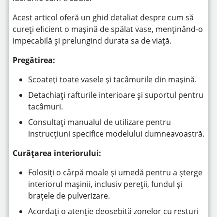
Acest articol oferă un ghid detaliat despre cum să
cureți eficient o mașină de spălat vase, menținând-o
impecabilă și prelungind durata sa de viață.
Pregătirea:
Scoateți toate vasele și tacâmurile din mașină.
Detachiați rafturile interioare și suportul pentru
tacâmuri.
Consultați manualul de utilizare pentru
instrucțiuni specifice modelului dumneavoastră.
Curățarea interiorului:
Folosiți o cârpă moale și umedă pentru a șterge
interiorul mașinii, inclusiv pereții, fundul și
brațele de pulverizare.
Acordați o atenție deosebită zonelor cu resturi