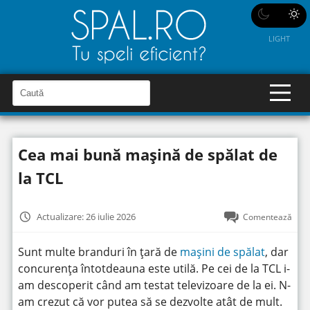
LIGHT
C
a
C
a
u
u
t
t
ă
Cea mai bună mașină de spălat de
î
ă
n
S
î
la TCL
i
t
n
e
s
Actualizare: 26 iulie 2026
Comentează
i
t
Sunt multe branduri în țară de
mașini de spălat
, dar
e
concurența întotdeauna este utilă. Pe cei de la TCL i-
am descoperit când am testat televizoare de la ei. N-
am crezut că vor putea să se dezvolte atât de mult.