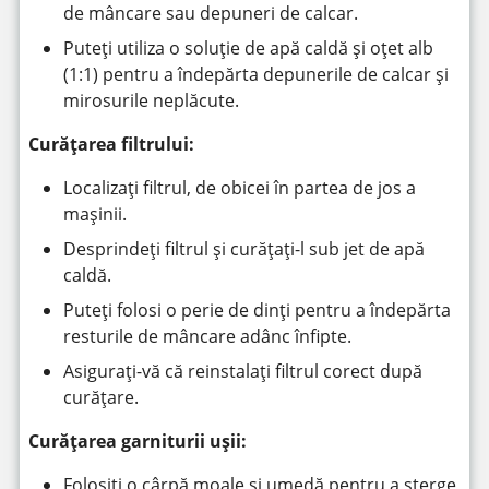
de mâncare sau depuneri de calcar.
Puteți utiliza o soluție de apă caldă și oțet alb
(1:1) pentru a îndepărta depunerile de calcar și
mirosurile neplăcute.
Curățarea filtrului:
Localizați filtrul, de obicei în partea de jos a
mașinii.
Desprindeți filtrul și curățați-l sub jet de apă
caldă.
Puteți folosi o perie de dinți pentru a îndepărta
resturile de mâncare adânc înfipte.
Asigurați-vă că reinstalați filtrul corect după
curățare.
Curățarea garniturii ușii:
Folosiți o cârpă moale și umedă pentru a șterge