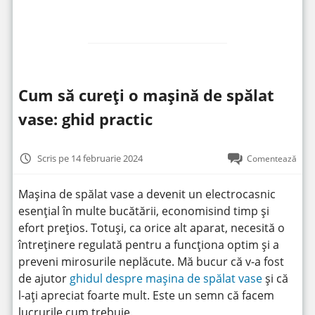
Cum să cureți o mașină de spălat
vase: ghid practic
Scris pe 14 februarie 2024
Comentează
Mașina de spălat vase a devenit un electrocasnic
esențial în multe bucătării, economisind timp și
efort prețios. Totuși, ca orice alt aparat, necesită o
întreținere regulată pentru a funcționa optim și a
preveni mirosurile neplăcute. Mă bucur că v-a fost
de ajutor
ghidul despre mașina de spălat vase
și că
l-ați apreciat foarte mult. Este un semn că facem
lucrurile cum trebuie.