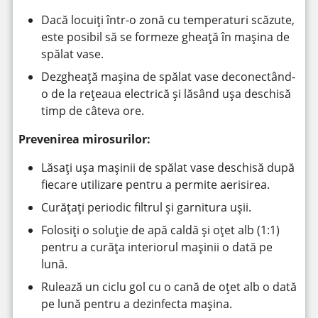
Dacă locuiți într-o zonă cu temperaturi scăzute,
este posibil să se formeze gheață în mașina de
spălat vase.
Dezgheață mașina de spălat vase deconectând-
o de la rețeaua electrică și lăsând ușa deschisă
timp de câteva ore.
Prevenirea mirosurilor:
Lăsați ușa mașinii de spălat vase deschisă după
fiecare utilizare pentru a permite aerisirea.
Curățați periodic filtrul și garnitura ușii.
Folosiți o soluție de apă caldă și oțet alb (1:1)
pentru a curăța interiorul mașinii o dată pe
lună.
Rulează un ciclu gol cu o cană de oțet alb o dată
pe lună pentru a dezinfecta mașina.