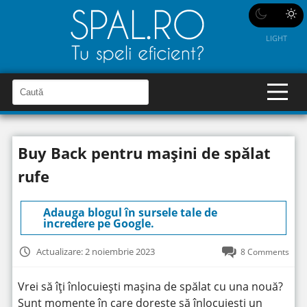
LIGHT
C
a
C
a
u
u
t
t
ă
Buy Back pentru mașini de spălat
î
ă
n
S
î
rufe
i
t
n
e
s
Adauga blogul în sursele tale de
incredere pe Google
.
i
t
Actualizare: 2 noiembrie 2023
8 Comments
e
Vrei să îți înlocuiești mașina de spălat cu una nouă?
Sunt momente în care dorește să înlocuiești un