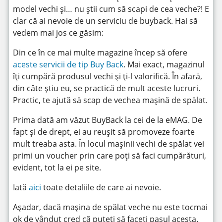
model vechi și… nu știi cum să scapi de cea veche?! E
clar că ai nevoie de un serviciu de buyback. Hai să
vedem mai jos ce găsim:
Din ce în ce mai multe magazine încep să ofere
aceste servicii de tip Buy Back
. Mai exact, magazinul
îți cumpără produsul vechi și ți-l valorifică. În afară,
din câte știu eu, se practică de mult aceste lucruri.
Practic, te ajută să scap de vechea mașină de spălat.
Prima dată am văzut BuyBack la cei de la eMAG. De
fapt și de drept, ei au reușit să promoveze foarte
mult treaba asta. În locul mașinii vechi de spălat vei
primi un voucher prin care poți să faci cumpărături,
evident, tot la ei pe site.
Iată
aici
toate detaliile de care ai nevoie.
Așadar, dacă mașina de spălat veche nu este tocmai
ok de vândut cred că puteți să faceți pasul acesta.