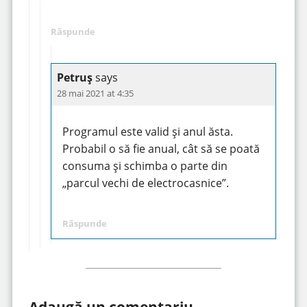
Răspunde
Petruș
says
28 mai 2021 at 4:35
Programul este valid și anul ăsta.
Probabil o să fie anual, cât să se poată
consuma și schimba o parte din
„parcul vechi de electrocasnice”.
Răspunde
Adaugă un comentariu