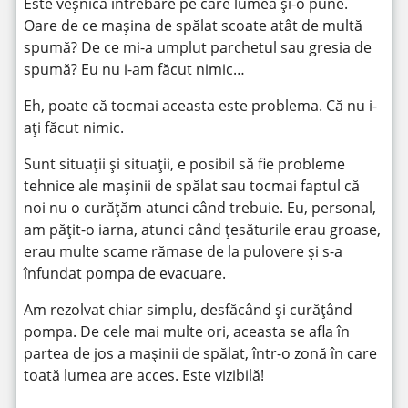
Este veșnica întrebare pe care lumea și-o pune.
Oare de ce mașina de spălat scoate atât de multă
spumă? De ce mi-a umplut parchetul sau gresia de
spumă? Eu nu i-am făcut nimic…
Eh, poate că tocmai aceasta este problema. Că nu i-
ați făcut nimic.
Sunt situații și situații, e posibil să fie probleme
tehnice ale mașinii de spălat sau tocmai faptul că
noi nu o curățăm atunci când trebuie. Eu, personal,
am pățit-o iarna, atunci când țesăturile erau groase,
erau multe scame rămase de la pulovere și s-a
înfundat pompa de evacuare.
Am rezolvat chiar simplu, desfăcând și curățând
pompa. De cele mai multe ori, aceasta se afla în
partea de jos a mașinii de spălat, într-o zonă în care
toată lumea are acces. Este vizibilă!