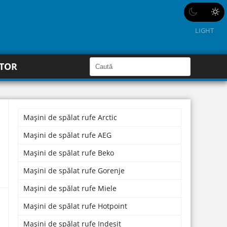
LIGHT
C
ĂTOR
a
C
a
u
u
t
ă
t
î
n
Mașini de spălat rufe Arctic
ă
S
i
î
Mașini de spălat rufe AEG
t
e
n
Mașini de spălat rufe Beko
s
Mașini de spălat rufe Gorenje
i
Mașini de spălat rufe Miele
t
e
Mașini de spălat rufe Hotpoint
Mașini de spălat rufe Indesit