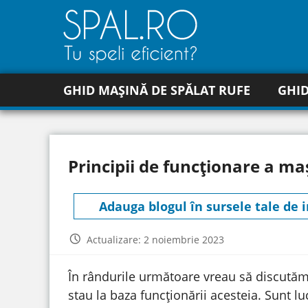
GHID MAȘINĂ DE SPĂLAT RUFE
GHID
Principii de funcționare a maș
Adauga blogul în sursele tale de 
Actualizare: 2 noiembrie 2023
În rândurile următoare vreau să discutăm 
stau la baza funcționării acesteia. Sunt lu