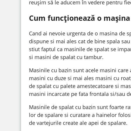
reușim să le aducem în vedere pentru fie
Cum funcționează o mașina 
Cand ai nevoie urgenta de o masina de spa
dispune si mai ales cat de bine spala sau 
stiut faptul ca masinile de spalat se impa
si masini de spalat cu tambur.
Masinile cu bazin sunt acele masini care 
masini cu duze si mai ales masini cu roata
de spalat cu palete amestecatoare si mas
masini incarcate pe fata frontala si/sau 
Masinile de spalat cu bazin sunt foarte ra
lor de spalare si curatare a hainelor folo
de vartejurile create ale apei de spalare.