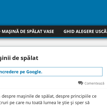
 MAȘINĂ DE SPĂLAT VASE
GHID ALEGERE USC
inii de spălat
incredere pe Google
.
Comentează
despre mașinile de spălat, despre principiile ce
cruri pe care nu toată lumea le știe și sper să