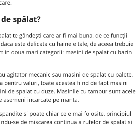
care.
de spălat?
lat te gândești care ar fi mai buna, de ce funcții
daca este delicata cu hainele tale, de aceea trebuie
rt in doua mari categorii: masini de spalat cu bazin
au agitator mecanic sau masini de spalat cu palete,
 pentru valuri, toate acestea fiind de fapt masini
ini de spalat cu duze. Masinile cu tambur sunt acele
de asemeni incarcate pe manta.
spandite si poate chiar cele mai folosite, principiul
sindu-se de miscarea continua a rufelor de spalat si