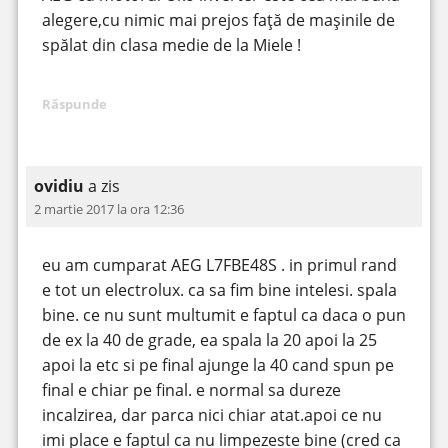
alegere,cu nimic mai prejos față de mașinile de
spălat din clasa medie de la Miele !
Răspunde
ovidiu
a zis
2 martie 2017 la ora 12:36
eu am cumparat AEG L7FBE48S . in primul rand
e tot un electrolux. ca sa fim bine intelesi. spala
bine. ce nu sunt multumit e faptul ca daca o pun
de ex la 40 de grade, ea spala la 20 apoi la 25
apoi la etc si pe final ajunge la 40 cand spun pe
final e chiar pe final. e normal sa dureze
incalzirea, dar parca nici chiar atat.apoi ce nu
imi place e faptul ca nu limpezeste bine (cred ca