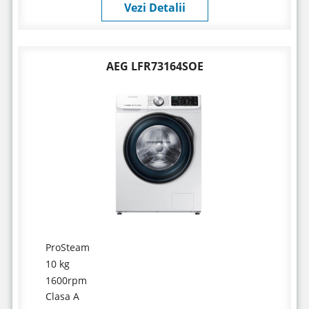
Vezi Detalii
AEG LFR73164SOE
ProSteam
10 kg
1600rpm
Clasa A