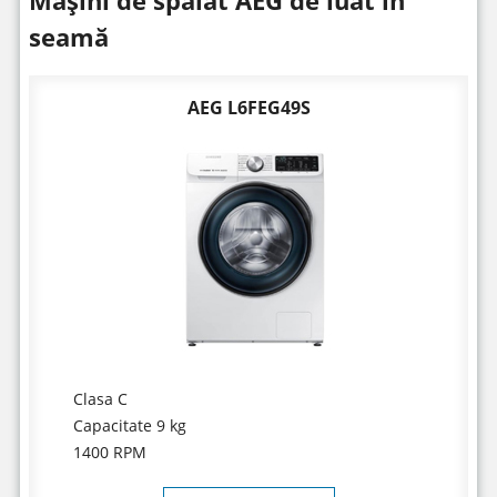
Mașini de spălat AEG de luat în
seamă
AEG L6FEG49S
Clasa C
Capacitate 9 kg
1400 RPM