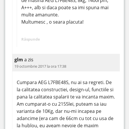
de masina AEG L7FBE48S, 8kg, 1400rpm,
A+++, alb si daca poate sa imi spuna mai
multe amanunte.
Multumesc , o seara placuta!
Răspunde
glm
a zis
19 octombrie 2017 la ora 17:38
Cumpara AEG L7FBE48S, nu ai sa regreti. De
la calitatea constructiei, design-ul, functiile si
pana la calitatea spalarii te va incanta maxim.
Am cumparat-o cu 2155lei, puteam sa iau
varianta de 10Kg, dar nu-mi incapea pe
adancime (era cam de 66cm cu tot cu usa de
la hublou, eu aveam nevoie de maxim