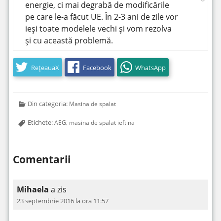
energie, ci mai degrabă de modificările
pe care le-a făcut UE. În 2-3 ani de zile vor
ieși toate modelele vechi și vom rezolva
și cu această problemă.
RețeauaX
Facebook
WhatsApp
Din categoria:
Masina de spalat
Etichete:
,
AEG
masina de spalat ieftina
Comentarii
Mihaela
a zis
23 septembrie 2016 la ora 11:57