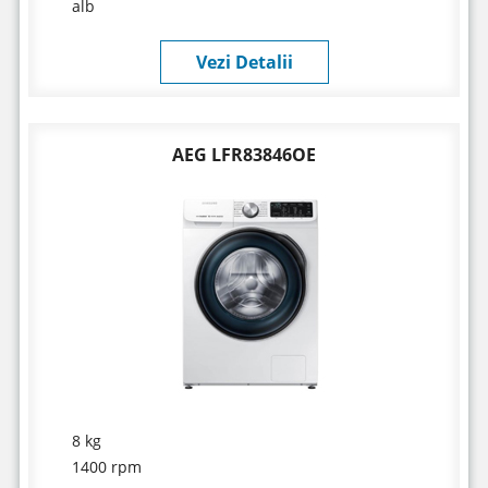
alb
Vezi Detalii
AEG LFR83846OE
8 kg
1400 rpm