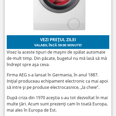
VEZI PREȚUL ZILEI
VALABIL ÎNCĂ
59:00
MINUTE!
Visez la aceste tipuri de mașini de spălat automate
de mult timp. Din păcate, bugetul nu mă lasă să mă
îndrept spre așa ceva.
Firma AEG s-a lansat în Germania, în anul 1887.
Inițial produceau echipament electronic ca mai apoi
să intre și pe produse electrocasnice, „la cheie”.
După criza din 1970 aceștia s-au tot dezvoltat în mai
multe țări. Acum sunt prezenți cam în toată Europa,
mai ales în Europa de Est.